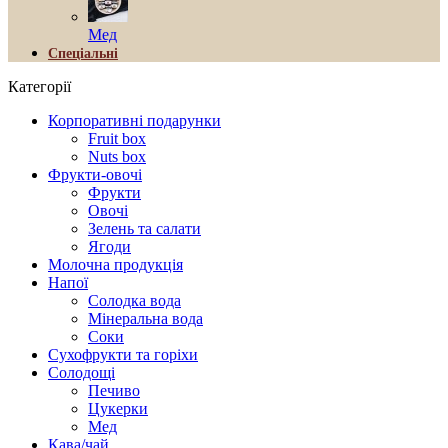
Мед
Спеціальні
Категорії
Корпоративні подарунки
Fruit box
Nuts box
Фрукти-овочі
Фрукти
Овочі
Зелень та салати
Ягоди
Молочна продукція
Напої
Солодка вода
Мінеральна вода
Соки
Сухофрукти та горіхи
Солодощі
Печиво
Цукерки
Мед
Кава/чай