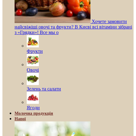
Хочете замовити
найсвіжіші овочі та фрукти? В Києві всі вітаміни зібрані
з «Грядки»! Все мы о
Фрукти
Овочі
Зелень та салати
Ягоди
Молочна продукція
Напої