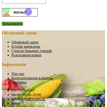
Продовжити
Обліковий запис
Обліковий запис
Історія замовлень
Список бажаних товарів
Розсилання новин
Інформація
Про нас
Корпоративним клієнтам
Доставка
(097) 678 6167
пн-пт: 09:00-20:00
info@gryadky.com.ua
Киев